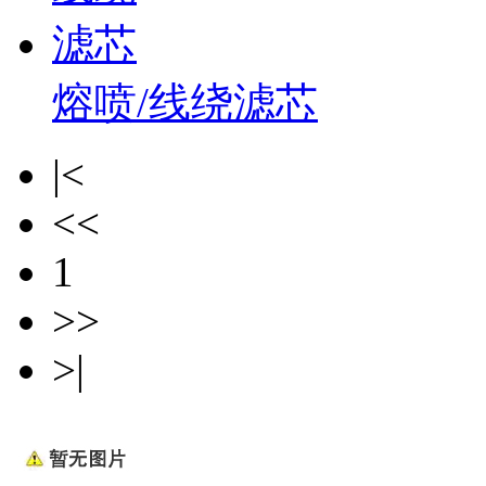
熔喷/线绕滤芯
|<
<<
1
>>
>|