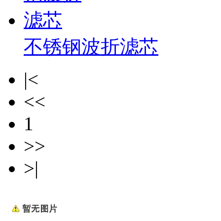
不锈钢波折滤芯
|<
<<
1
>>
>|