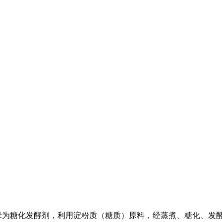
曲类、酒母为糖化发酵剂，利用淀粉质（糖质）原料，经蒸煮、糖化