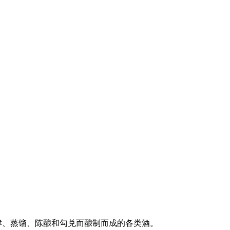
、发酵、蒸馏、陈酿和勾兑而酿制而成的各类酒。